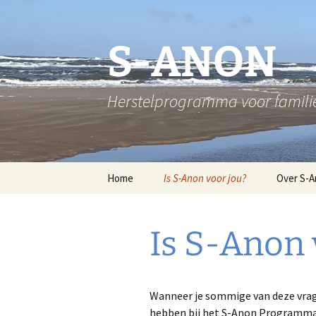
S-ANON
Herstelprogramma voor familie
Home
Is S-Anon voor jou?
Over S-
Het Pro
Is S-Anon 
De Oplos
Geschen
program
Wanneer je sommige van deze vrag
hebben bij het S-Anon Programm
De Twaal