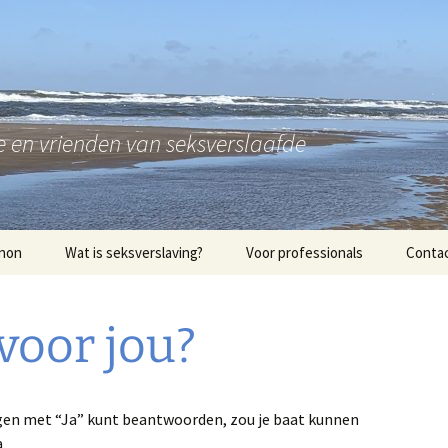
 en vrienden van seksverslaafde
Anon
Wat is seksverslaving?
Voor professionals
Conta
bleem
Hoop & Hulp voor Familie
& Vrienden van
voor jou?
Seksverslaafden
sing
Veel gestelde vragen
ken van het
ma
en met “Ja” kunt beantwoorden, zou je baat kunnen
a
f Stappen