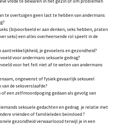
ieve vrede te bewaren in het gezin of om problemen
van te overtuigen geen last te hebben van andermans
ag?
seks (bijvoorbeeld er aan denken, seks hebben, praten
ver seks) een alles overheersende rol speelt in de
en aantrekkelijkheid, je gevoelens en gezondheid?
gevoeld voor andermans seksuele gedrag?
voeld voor het feit niet af te weten van andermans
enaam, ongewenst of fysiek gevaarlijk seksueel
k van de seksverslaafde?
 of een zelfmoordpoging gedaan als gevolg van
 iemands seksuele gedachten en gedrag je relatie met
andere vrienden of familieleden beïnvloed ?
ionele gezondheid verwaarloosd terwijl je in een