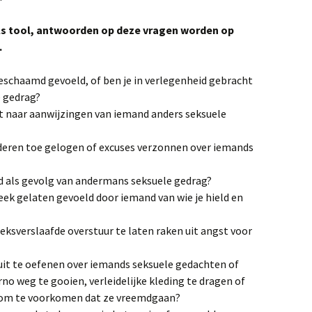
ls tool, antwoorden op deze vragen worden op
f Tradities
.
eschaamd gevoeld, of ben je in verlegenheid gebracht
 gedrag?
t naar aanwijzingen van iemand anders seksuele
nderen toe gelogen of excuses verzonnen over iemands
 als gevolg van andermans seksuele gedrag?
teek gelaten gevoeld door iemand van wie je hield en
ksverslaafde overstuur te laten raken uit angst voor
uit te oefenen over iemands seksuele gedachten of
no weg te gooien, verleidelijke kleding te dragen of
 om te voorkomen dat ze vreemdgaan?